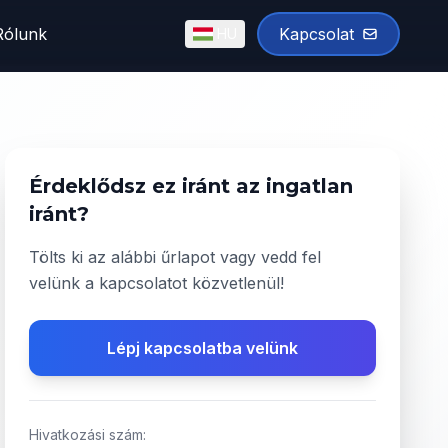
Rólunk
Kapcsolat
HU
English
Magyar
✓
Érdeklődsz ez iránt az ingatlan
iránt?
Tölts ki az alábbi űrlapot vagy vedd fel
velünk a kapcsolatot közvetlenül!
Lépj kapcsolatba velünk
Hivatkozási szám: