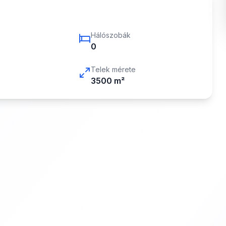
Hálószobák
0
Telek mérete
3500
m²