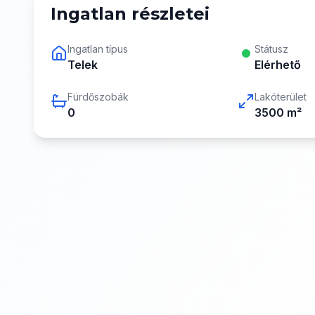
Ingatlan részletei
Ingatlan típus
Státusz
Telek
Elérhető
Fürdőszobák
Lakóterület
0
3500
m²