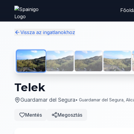
Skip to main content
Főold
Vissza az ingatlanokhoz
Telek
Guardamar del Segura
•
Guardamar del Segura, Alic
Mentés
Megosztás