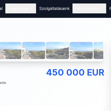
al
Ingatlanok
Szolgáltatásaink
Információk
Vásárlás
Találd meg álomotthonod
Spanyolországban
1
/
12
Eladás
Hirdesd ingatlanodat nálunk
Bérlés
Foglald le következő nyaralásodat
450 000 EUR
ante