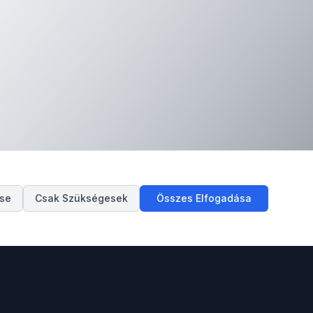
ése
Csak Szükségesek
Összes Elfogadása