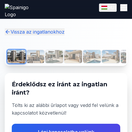
Skip to main content
HU
English
Magyar
✓
Vissza az ingatlanokhoz
1
/
50
Érdeklődsz ez iránt az ingatlan
iránt?
Tölts ki az alábbi űrlapot vagy vedd fel velünk a
kapcsolatot közvetlenül!