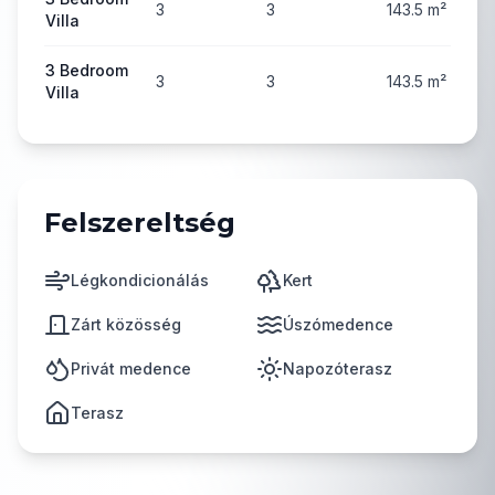
3
3
143.5
m²
Villa
3 Bedroom
3
3
143.5
m²
Villa
Felszereltség
Légkondicionálás
Kert
Zárt közösség
Úszómedence
Privát medence
Napozóterasz
Terasz