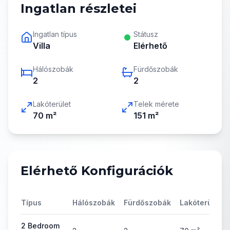
Ingatlan részletei
Ingatlan típus
Státusz
Villa
Elérhető
Hálószobák
Fürdőszobák
2
2
Lakóterület
Telek mérete
70
m²
151
m²
Elérhető Konfigurációk
Típus
Hálószobák
Fürdőszobák
Lakóterület
2 Bedroom