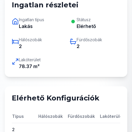
Ingatlan részletei
Ingatlan típus
Státusz
Lakás
Elérhető
Hálószobák
Fürdőszobák
2
2
Lakóterület
78.37
m²
Elérhető Konfigurációk
Típus
Hálószobák
Fürdőszobák
Lakóterület
Á
2