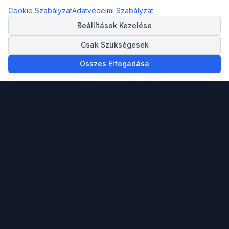
Cookie Szabályzat
Adatvédelmi Szabályzat
Beállítások Kezelése
Csak Szükségesek
Összes Elfogadása
Megbízható partnered ingatlan vásárlásban,
eladásban és a spanyol Mediterrán tengerpartra
költözésben.