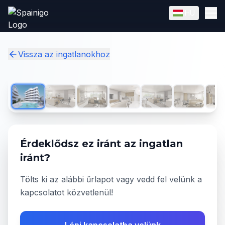
Skip to main content
HU
English
Magyar
✓
Vissza az ingatlanokhoz
1
/
39
Érdeklődsz ez iránt az ingatlan
iránt?
Tölts ki az alábbi űrlapot vagy vedd fel velünk a
kapcsolatot közvetlenül!