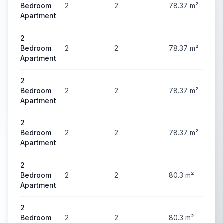
Bedroom
2
2
78.37
m²
2
Apartment
2
Bedroom
2
2
78.37
m²
3
Apartment
2
Bedroom
2
2
78.37
m²
3
Apartment
2
Bedroom
2
2
78.37
m²
3
Apartment
2
Bedroom
2
2
80.3
m²
3
Apartment
2
Bedroom
2
2
80.3
m²
3