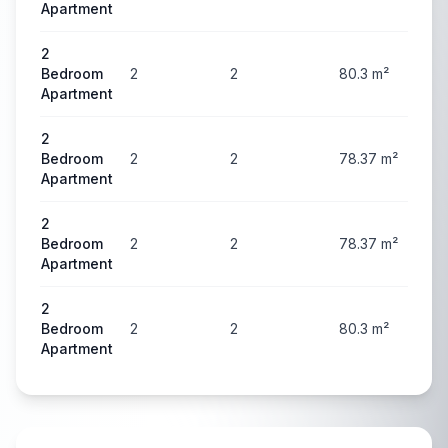
Apartment
2
Bedroom
2
2
80.3
m²
3
Apartment
2
Bedroom
2
2
78.37
m²
3
Apartment
2
Bedroom
2
2
78.37
m²
3
Apartment
2
Bedroom
2
2
80.3
m²
4
Apartment