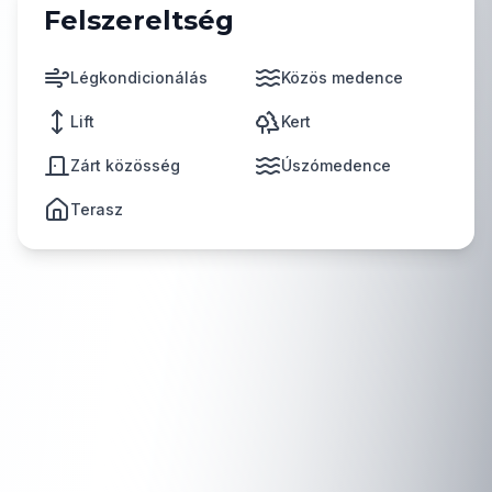
Felszereltség
Légkondicionálás
Közös medence
Lift
Kert
Zárt közösség
Úszómedence
Terasz