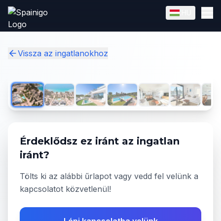
Skip to main content
HU
English
Magyar
✓
Vissza az ingatlanokhoz
1
/
31
Érdeklődsz ez iránt az ingatlan
iránt?
Tölts ki az alábbi űrlapot vagy vedd fel velünk a
kapcsolatot közvetlenül!