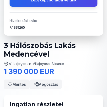
Lépj kapcsolatba velünk
Hivatkozási szám:
R4989265
3 Hálószobás Lakás
Medencével
Villajoyosa
•
Villajoyosa, Alicante
1 390 000 EUR
Mentés
Megosztás
Ingatlan részletei