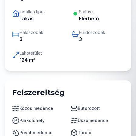
Ingatlan típus
Státusz
Lakás
Elérhető
Hálószobák
Fürdőszobák
3
3
Lakóterület
124
m²
Felszereltség
Közös medence
Bútorozott
Parkolóhely
Úszómedence
Privát medence
Tároló