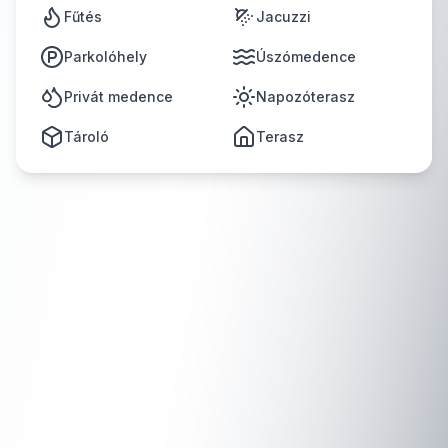
Fűtés
Jacuzzi
Parkolóhely
Úszómedence
Privát medence
Napozóterasz
Tároló
Terasz