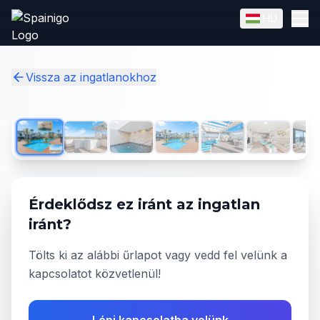
Skip to main content
HU
English
Magyar
✓
Vissza az ingatlanokhoz
1
/
36
Érdeklődsz ez iránt az ingatlan
iránt?
Tölts ki az alábbi űrlapot vagy vedd fel velünk a
kapcsolatot közvetlenül!