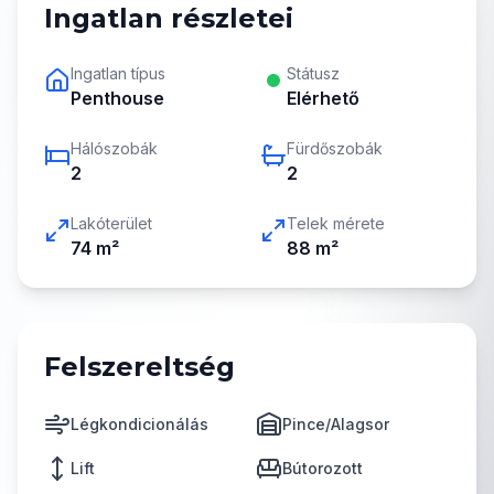
Ingatlan részletei
Ingatlan típus
Státusz
Penthouse
Elérhető
Hálószobák
Fürdőszobák
2
2
Lakóterület
Telek mérete
74
m²
88
m²
Felszereltség
Légkondicionálás
Pince/Alagsor
Lift
Bútorozott