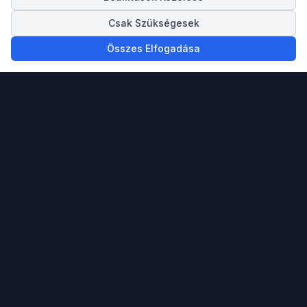
Csak Szükségesek
Összes Elfogadása
Megbízható partnered ingatlan vásárlásban,
eladásban és a spanyol Mediterrán tengerpartra
költözésben.
info@spainigo.com