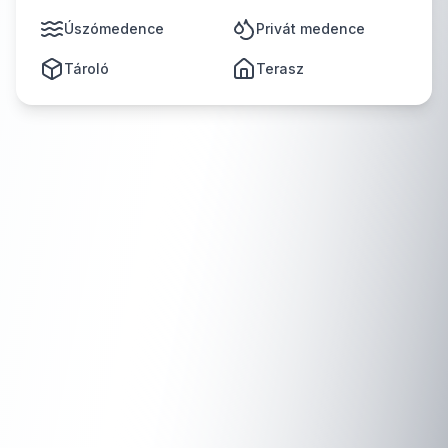
Úszómedence
Privát medence
Tároló
Terasz