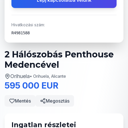
Lépj kapcsolatba velünk
Hivatkozási szám:
R4981588
2 Hálószobás Penthouse
Medencével
Orihuela
•
Orihuela, Alicante
595 000 EUR
Mentés
Megosztás
Ingatlan részletei