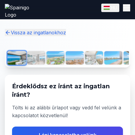
Skip to main content
HU
English
Magyar
✓
Vissza az ingatlanokhoz
1
/
46
Érdeklődsz ez iránt az ingatlan
iránt?
Tölts ki az alábbi űrlapot vagy vedd fel velünk a
kapcsolatot közvetlenül!