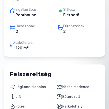
Ingatlan típus
Státusz
Penthouse
Elérhető
Hálószobák
Fürdőszobák
2
2
Lakóterület
120
m²
Felszereltség
Légkondicionálás
Közös medence
Lift
Bútorozott
Fűtés
Parkolóhely