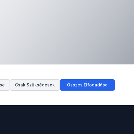
ése
Csak Szükségesek
Összes Elfogadása