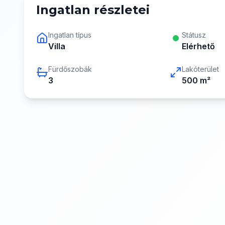
Ingatlan részletei
Ingatlan típus
Státusz
Villa
Elérhető
Fürdőszobák
Lakóterület
3
500
m²