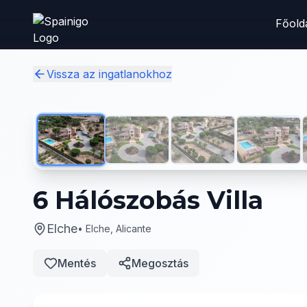
Skip to main content
Főold
Vissza az ingatlanokhoz
6 Hálószobás Villa
Elche
•
Elche, Alicante
Mentés
Megosztás