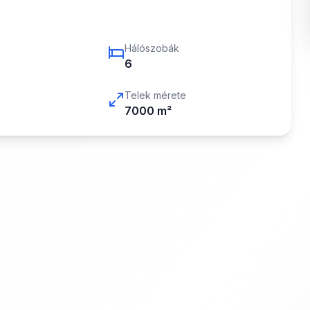
Hálószobák
6
Telek mérete
7000
m²