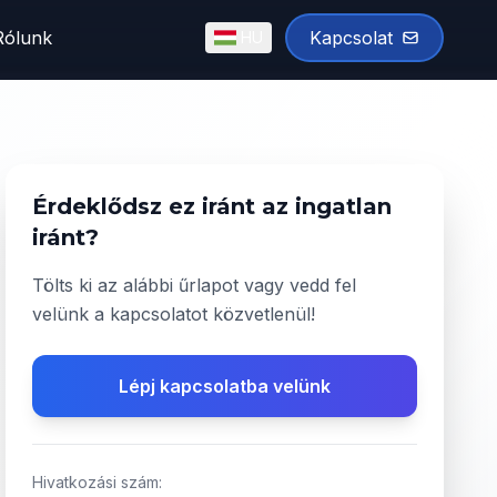
Rólunk
Kapcsolat
HU
English
Magyar
✓
Érdeklődsz ez iránt az ingatlan
iránt?
Tölts ki az alábbi űrlapot vagy vedd fel
velünk a kapcsolatot közvetlenül!
Lépj kapcsolatba velünk
Hivatkozási szám: