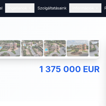
al
Ingatlanok
Szolgáltatásaink
Információk
Vásárlás
Találd meg álomotthonod
Spanyolországban
1
/
37
Eladás
Hirdesd ingatlanodat nálunk
Bérlés
Foglald le következő nyaralásodat
1 375 000 EUR