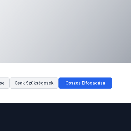
ése
Csak Szükségesek
Összes Elfogadása