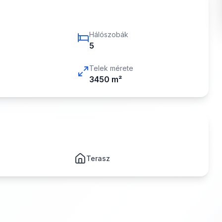
Hálószobák
5
Telek mérete
3450
m²
Terasz