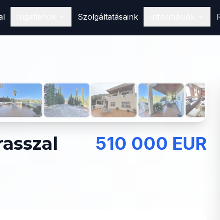
al
Ingatlanok
Szolgáltatásaink
Információk
Vásárlás
Találd meg álomotthonod
Spanyolországban
1
/
50
Eladás
Hirdesd ingatlanodat nálunk
Bérlés
Foglald le következő nyaralásodat
rasszal
510 000 EUR