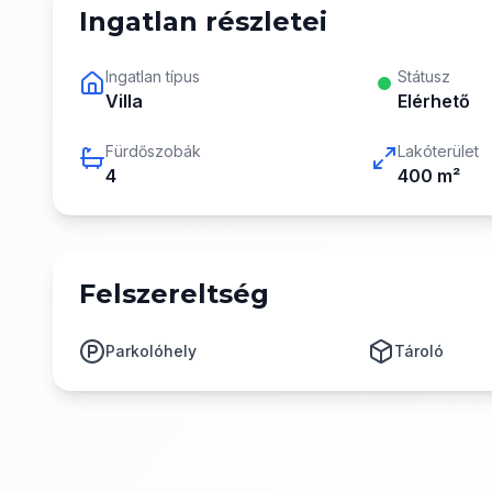
Ingatlan részletei
Ingatlan típus
Státusz
Villa
Elérhető
Fürdőszobák
Lakóterület
4
400
m²
Felszereltség
Parkolóhely
Tároló