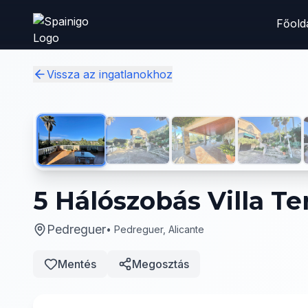
Skip to main content
Főold
Vissza az ingatlanokhoz
5 Hálószobás Villa Te
Pedreguer
•
Pedreguer, Alicante
Mentés
Megosztás