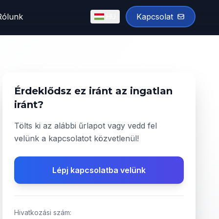
Rólunk
Kapcsolat
HU
English
Magyar
✓
Érdeklődsz ez iránt az ingatlan
iránt?
Tölts ki az alábbi űrlapot vagy vedd fel
velünk a kapcsolatot közvetlenül!
Lépj kapcsolatba velünk
Hivatkozási szám: