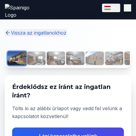
Skip to main content
HU
English
Magyar
✓
Vissza az ingatlanokhoz
1
/
20
Érdeklődsz ez iránt az ingatlan
iránt?
Tölts ki az alábbi űrlapot vagy vedd fel velünk a
kapcsolatot közvetlenül!