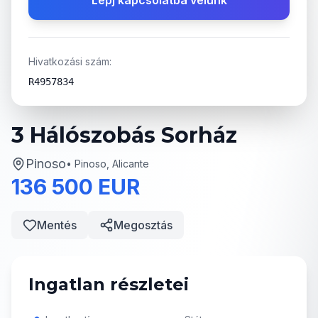
Lépj kapcsolatba velünk
Hivatkozási szám:
R4957834
3 Hálószobás Sorház
Pinoso
•
Pinoso, Alicante
136 500 EUR
Mentés
Megosztás
Ingatlan részletei