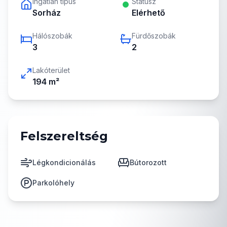
Ingatlan típus
Státusz
Sorház
Elérhető
Hálószobák
Fürdőszobák
3
2
Lakóterület
194
m²
Felszereltség
Légkondicionálás
Bútorozott
Parkolóhely