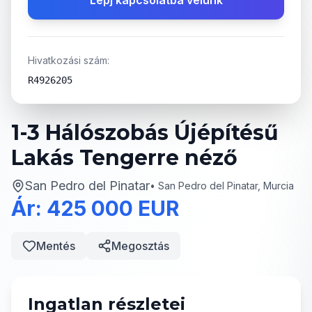
Lépj kapcsolatba velünk
Hivatkozási szám:
R4926205
1-3 Hálószobás Újépítésű
Lakás Tengerre néző
San Pedro del Pinatar
•
San Pedro del Pinatar, Murcia
Ár: 425 000 EUR
Mentés
Megosztás
Ingatlan részletei