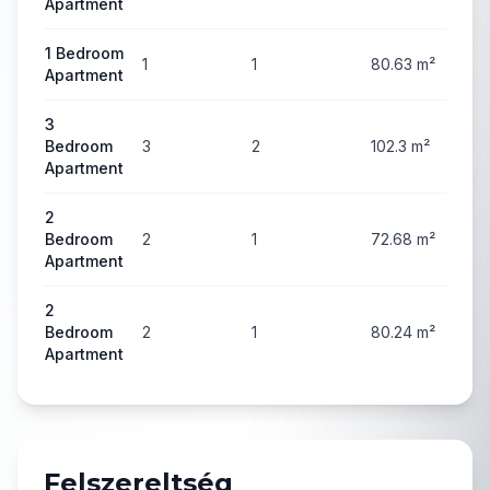
Apartment
1 Bedroom
1
1
80.63
m²
4
Apartment
3
Bedroom
3
2
102.3
m²
4
Apartment
2
Bedroom
2
1
72.68
m²
5
Apartment
2
Bedroom
2
1
80.24
m²
5
Apartment
Felszereltség