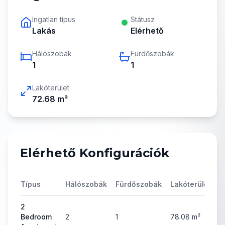
Ingatlan típus
Státusz
Lakás
Elérhető
Hálószobák
Fürdőszobák
1
1
Lakóterület
72.68
m²
Elérhető Konfigurációk
Típus
Hálószobák
Fürdőszobák
Lakóterület
Á
2
Bedroom
2
1
78.08
m²
4