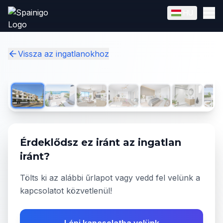
Skip to main content
HU
English
Magyar
✓
Vissza az ingatlanokhoz
1
/
11
Érdeklődsz ez iránt az ingatlan
iránt?
Tölts ki az alábbi űrlapot vagy vedd fel velünk a
kapcsolatot közvetlenül!