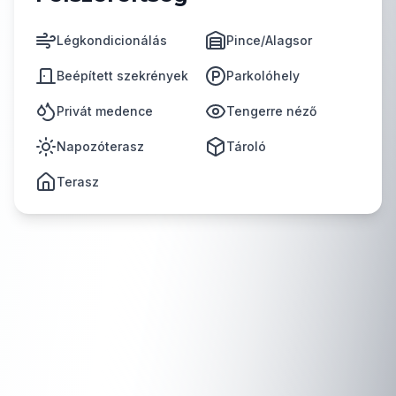
Légkondicionálás
Pince/Alagsor
Beépített szekrények
Parkolóhely
Privát medence
Tengerre néző
Napozóterasz
Tároló
Terasz