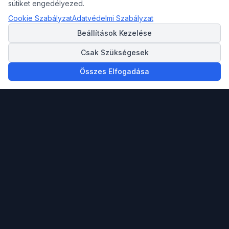
sütiket engedélyezed.
Cookie Szabályzat
Adatvédelmi Szabályzat
Beállítások Kezelése
Csak Szükségesek
Összes Elfogadása
Megbízható partnered ingatlan vásárlásban,
eladásban és a spanyol Mediterrán tengerpartra