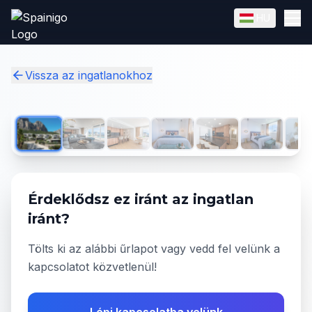
Skip to main content
HU
English
Magyar
✓
Vissza az ingatlanokhoz
1
/
50
Érdeklődsz ez iránt az ingatlan
iránt?
Tölts ki az alábbi űrlapot vagy vedd fel velünk a
kapcsolatot közvetlenül!