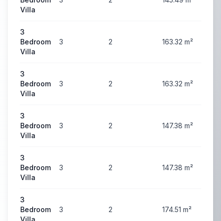
Villa
3
Bedroom
3
2
163.32
m²
62
Villa
3
Bedroom
3
2
163.32
m²
62
Villa
3
Bedroom
3
2
147.38
m²
64
Villa
3
Bedroom
3
2
147.38
m²
65
Villa
3
Bedroom
3
2
174.51
m²
68
Villa