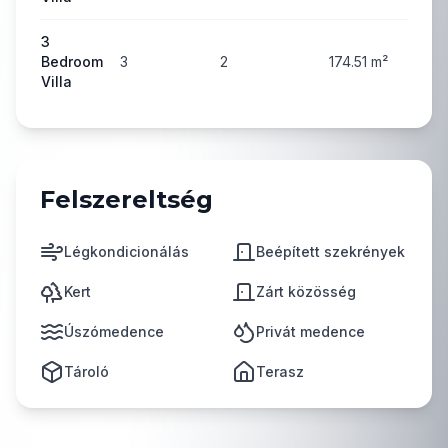
3
Bedroom
3
2
174.51
m²
69
Villa
Felszereltség
Légkondicionálás
Beépített szekrények
Kert
Zárt közösség
Úszómedence
Privát medence
Tároló
Terasz