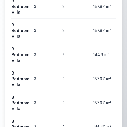
3
Bedroom
3
2
157.97
m²
60
Villa
3
Bedroom
3
2
157.97
m²
60
Villa
3
Bedroom
3
2
144.9
m²
61
Villa
3
Bedroom
3
2
157.97
m²
61
Villa
3
Bedroom
3
2
157.97
m²
61
Villa
3
Bedroom
3
2
145.49
m²
61