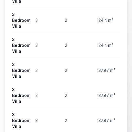
Villa
3
Bedroom
3
2
124.4
m²
50
Villa
3
Bedroom
3
2
124.4
m²
51
Villa
3
Bedroom
3
2
137.87
m²
56
Villa
3
Bedroom
3
2
137.87
m²
56
Villa
3
Bedroom
3
2
137.87
m²
57
Villa