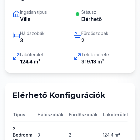
Ingatlan típus
Státusz
Villa
Elérhető
Hálószobák
Fürdőszobák
3
2
Lakóterület
Telek mérete
124.4
m²
319.13
m²
Elérhető Konfigurációk
Típus
Hálószobák
Fürdőszobák
Lakóterület
Ár
3
Bedroom
3
2
124.4
m²
47