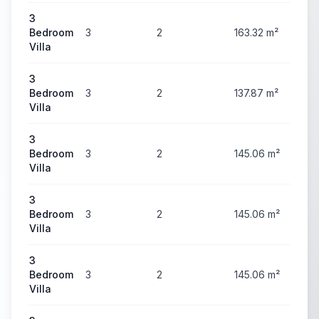
3
Bedroom
3
2
163.32
m²
58
Villa
3
Bedroom
3
2
137.87
m²
59
Villa
3
Bedroom
3
2
145.06
m²
60
Villa
3
Bedroom
3
2
145.06
m²
60
Villa
3
Bedroom
3
2
145.06
m²
60
Villa