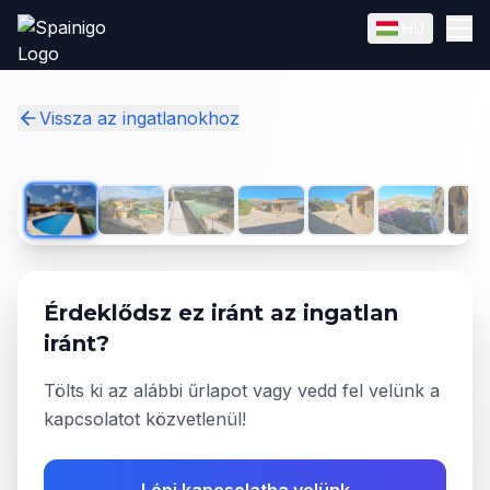
Skip to main content
HU
English
Magyar
✓
Vissza az ingatlanokhoz
1
/
28
Érdeklődsz ez iránt az ingatlan
iránt?
Tölts ki az alábbi űrlapot vagy vedd fel velünk a
kapcsolatot közvetlenül!