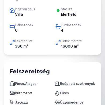
Ingatlan típus
Státusz
Villa
Elérhető
Hálószobák
Fürdőszobák
6
4
Lakóterület
Telek mérete
380
m²
16000
m²
Felszereltség
Pince/Alagsor
Beépített szekrények
Bútorozott
Fűtés
Jacuzzi
Úszómedence