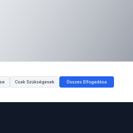
ése
Csak Szükségesek
Összes Elfogadása