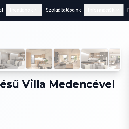
al
Ingatlanok
Szolgáltatásaink
Információk
Vásárlás
Találd meg álomotthonod
Spanyolországban
1
/
15
Eladás
Hirdesd ingatlanodat nálunk
Bérlés
Foglald le következő nyaralásodat
tésű Villa Medencével