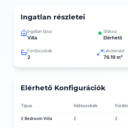
Ingatlan részletei
Ingatlan típus
Státusz
Villa
Elérhető
Fürdőszobák
Lakóterület
2
76.19
m²
Elérhető Konfigurációk
Típus
Hálószobák
Fürdő
2 Bedroom Villa
2
2