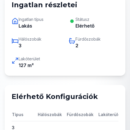
Ingatlan részletei
Ingatlan típus
Státusz
Lakás
Elérhető
Hálószobák
Fürdőszobák
3
2
Lakóterület
127
m²
Elérhető Konfigurációk
Típus
Hálószobák
Fürdőszobák
Lakóterület
Á
3