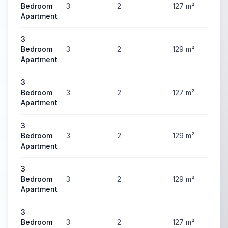
Bedroom
3
2
127
m²
2
Apartment
3
Bedroom
3
2
129
m²
2
Apartment
3
Bedroom
3
2
127
m²
2
Apartment
3
Bedroom
3
2
129
m²
2
Apartment
3
Bedroom
3
2
129
m²
2
Apartment
3
Bedroom
3
2
127
m²
2