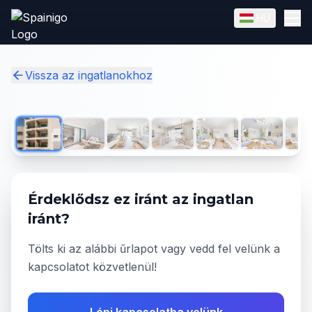
Skip to main content
HU
English
Magyar
✓
Vissza az ingatlanokhoz
1
/
37
Érdeklődsz ez iránt az ingatlan
iránt?
Tölts ki az alábbi űrlapot vagy vedd fel velünk a
kapcsolatot közvetlenül!