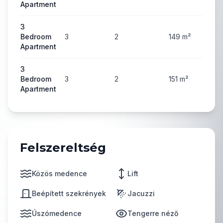
Apartment
3
Bedroom
3
2
149
m²
3
Apartment
3
Bedroom
3
2
151
m²
3
Apartment
Felszereltség
Közös medence
Lift
Beépített szekrények
Jacuzzi
Úszómedence
Tengerre néző