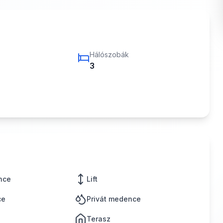
Hálószobák
3
nce
Lift
ce
Privát medence
Terasz