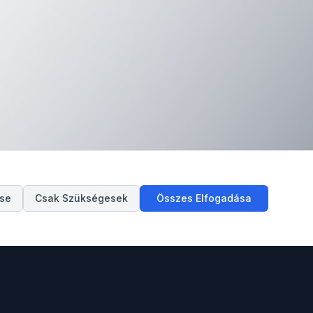
ése
Csak Szükségesek
Összes Elfogadása