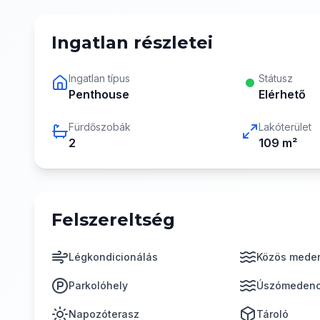
Ingatlan részletei
Ingatlan típus
Státusz
Penthouse
Elérhető
Fürdőszobák
Lakóterület
2
109
m²
Felszereltség
Légkondicionálás
Közös mede
Parkolóhely
Úszómeden
Napozóterasz
Tároló