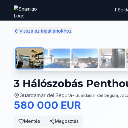
Skip to main content
Főold
Vissza az ingatlanokhoz
3 Hálószobás Penth
Guardamar del Segura
•
Guardamar del Segura, Alic
580 000 EUR
Mentés
Megosztás