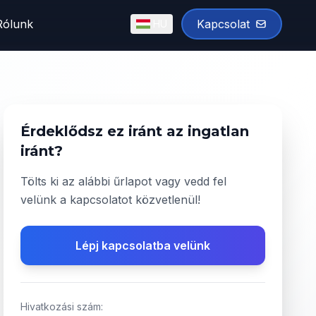
Rólunk
Kapcsolat
HU
English
Magyar
✓
Érdeklődsz ez iránt az ingatlan
iránt?
Tölts ki az alábbi űrlapot vagy vedd fel
velünk a kapcsolatot közvetlenül!
Lépj kapcsolatba velünk
Hivatkozási szám: