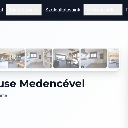
al
Ingatlanok
Szolgáltatásaink
Információk
Vásárlás
Találd meg álomotthonod
Spanyolországban
1
/
28
Eladás
Hirdesd ingatlanodat nálunk
Bérlés
Foglald le következő nyaralásodat
ouse Medencével
ante