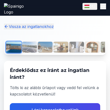
Skip to main content
HU
English
Magyar
✓
Vissza az ingatlanokhoz
1
/
29
Érdeklődsz ez iránt az ingatlan
iránt?
Tölts ki az alábbi űrlapot vagy vedd fel velünk a
kapcsolatot közvetlenül!