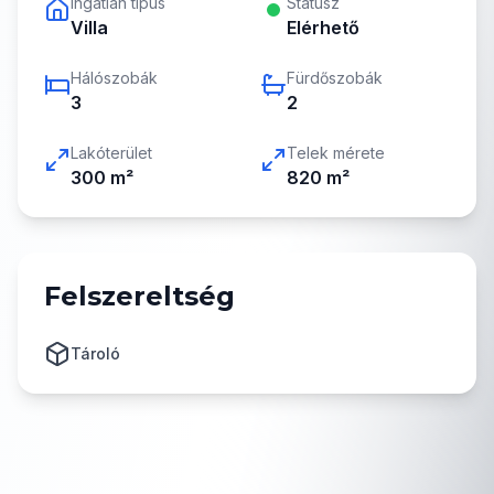
Ingatlan típus
Státusz
Villa
Elérhető
Hálószobák
Fürdőszobák
3
2
Lakóterület
Telek mérete
300
m²
820
m²
Felszereltség
Tároló