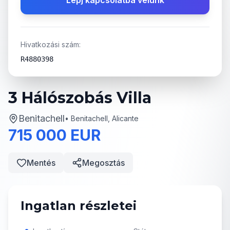
Lépj kapcsolatba velünk
Hivatkozási szám:
R4880398
3 Hálószobás Villa
Benitachell
•
Benitachell, Alicante
715 000 EUR
Mentés
Megosztás
Ingatlan részletei