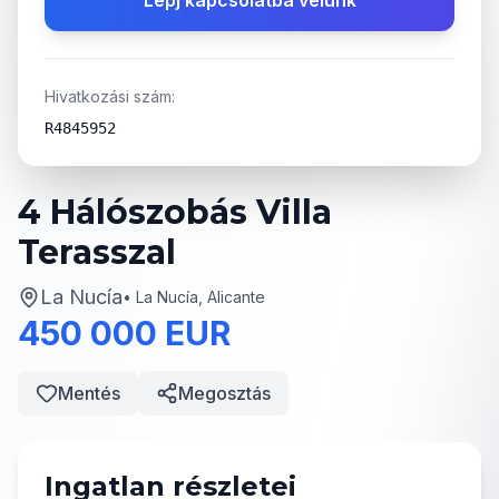
Lépj kapcsolatba velünk
Hivatkozási szám:
R4845952
4 Hálószobás Villa
Terasszal
La Nucía
•
La Nucía, Alicante
450 000 EUR
Mentés
Megosztás
Ingatlan részletei