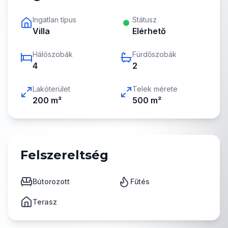
Ingatlan típus
Státusz
Villa
Elérhető
Hálószobák
Fürdőszobák
4
2
Lakóterület
Telek mérete
200
m²
500
m²
Felszereltség
Bútorozott
Fűtés
Terasz