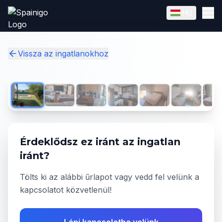
Skip to main content
HU
English
Magyar
✓
Vissza az ingatlanokhoz
1
/
11
Érdeklődsz ez iránt az ingatlan
iránt?
Tölts ki az alábbi űrlapot vagy vedd fel velünk a
kapcsolatot közvetlenül!