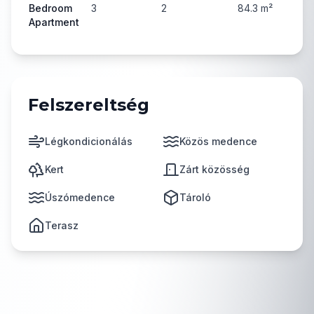
Bedroom
3
2
84.3
m²
3
Apartment
Felszereltség
Légkondicionálás
Közös medence
Kert
Zárt közösség
Úszómedence
Tároló
Terasz