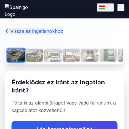
Skip to main content
HU
English
Magyar
✓
Vissza az ingatlanokhoz
1
/
13
Érdeklődsz ez iránt az ingatlan
iránt?
Tölts ki az alábbi űrlapot vagy vedd fel velünk a
kapcsolatot közvetlenül!