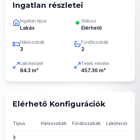
Ingatlan részletei
Ingatlan típus
Státusz
Lakás
Elérhető
Hálószobák
Fürdőszobák
3
2
Lakóterület
Telek mérete
84.3
m²
457.36
m²
Elérhető Konfigurációk
Típus
Hálószobák
Fürdőszobák
Lakóterület
Á
3