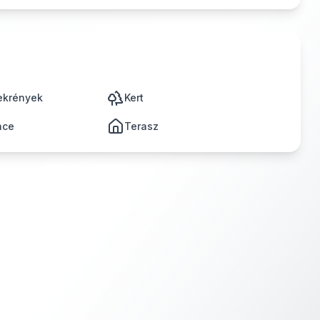
zekrények
Kert
nce
Terasz