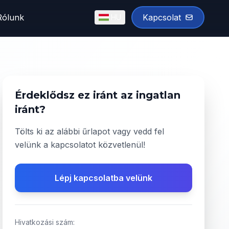
Rólunk
Kapcsolat
HU
English
Magyar
✓
Érdeklődsz ez iránt az ingatlan
iránt?
Tölts ki az alábbi űrlapot vagy vedd fel
velünk a kapcsolatot közvetlenül!
Lépj kapcsolatba velünk
Hivatkozási szám: