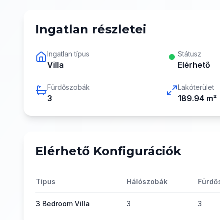
Ingatlan részletei
Ingatlan típus
Státusz
Villa
Elérhető
Fürdőszobák
Lakóterület
3
189.94
m²
Elérhető Konfigurációk
Típus
Hálószobák
Fürdő
3 Bedroom Villa
3
3