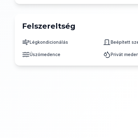
Felszereltség
Légkondicionálás
Beépített s
Úszómedence
Privát mede