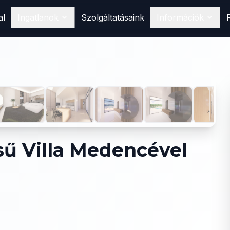
al
Ingatlanok
Szolgáltatásaink
Információk
Vásárlás
Találd meg álomotthonod
Spanyolországban
1
/
27
Eladás
Hirdesd ingatlanodat nálunk
Bérlés
Foglald le következő nyaralásodat
sű Villa Medencével