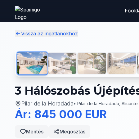
Skip to main content
Főold
Vissza az ingatlanokhoz
3 Hálószobás Újépíté
Pilar de la Horadada
•
Pilar de la Horadada, Alicante
Ár: 845 000 EUR
Mentés
Megosztás