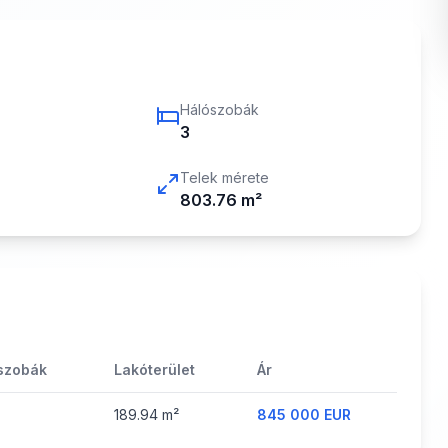
Hálószobák
3
Telek mérete
803.76
m²
szobák
Lakóterület
Ár
189.94
m²
845 000 EUR