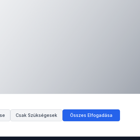
ése
Csak Szükségesek
Összes Elfogadása