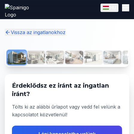
Skip to main content
HU
English
Magyar
✓
Vissza az ingatlanokhoz
1
/
20
Érdeklődsz ez iránt az ingatlan
iránt?
Tölts ki az alábbi űrlapot vagy vedd fel velünk a
kapcsolatot közvetlenül!