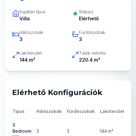
Ingatlan típus
Státusz
Villa
Elérhető
Hálószobák
Fürdőszobák
3
3
Lakóterület
Telek mérete
144
m²
220.4
m²
Elérhető Konfigurációk
Típus
Hálószobák
Fürdőszobák
Lakóterület
Ár
3
Bedroom
3
3
144
m²
67