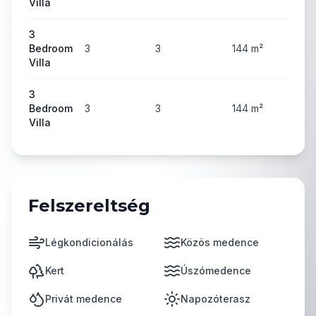
Villa
3
Bedroom
3
3
144
m²
69
Villa
3
Bedroom
3
3
144
m²
71
Villa
Felszereltség
Légkondicionálás
Közös medence
Kert
Úszómedence
Privát medence
Napozóterasz