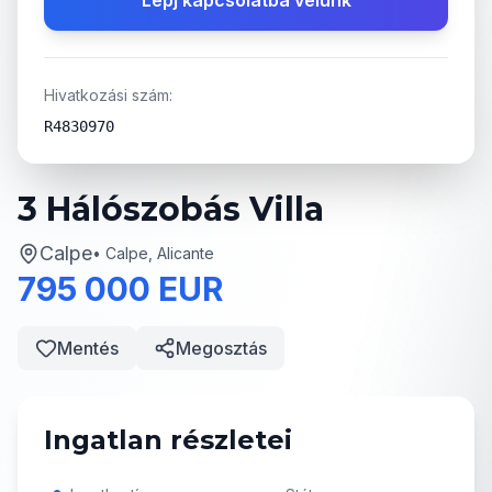
Lépj kapcsolatba velünk
Hivatkozási szám:
R4830970
3 Hálószobás Villa
Calpe
•
Calpe, Alicante
795 000 EUR
Mentés
Megosztás
Ingatlan részletei