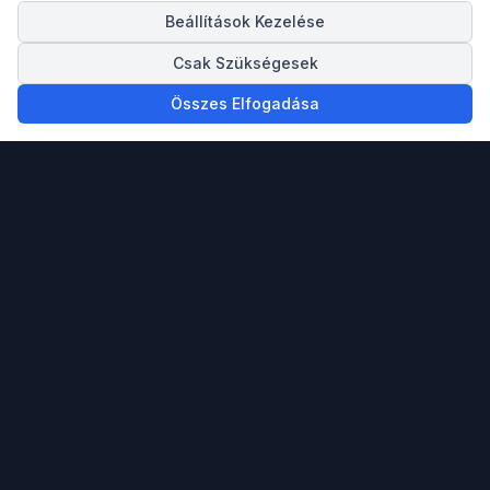
Beállítások Kezelése
Csak Szükségesek
Összes Elfogadása
Megbízható partnered ingatlan vásárlásban,
eladásban és a spanyol Mediterrán tengerpartra
költözésben.
info@spainigo.com