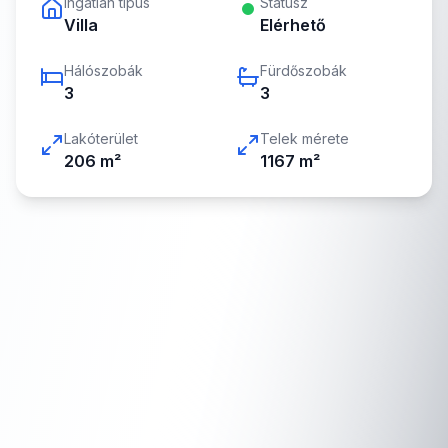
Ingatlan típus
Státusz
Villa
Elérhető
Hálószobák
Fürdőszobák
3
3
Lakóterület
Telek mérete
206
m²
1167
m²