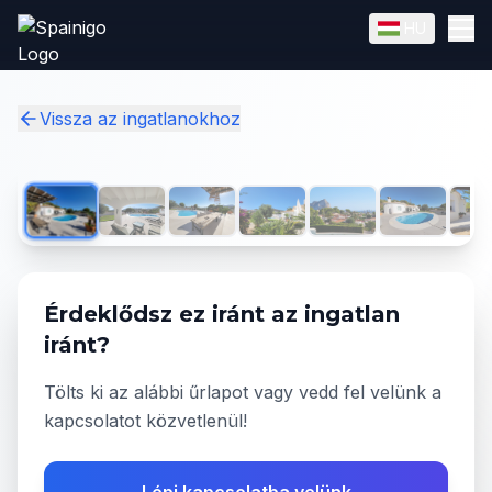
Skip to main content
HU
English
Magyar
✓
Vissza az ingatlanokhoz
1
/
50
Érdeklődsz ez iránt az ingatlan
iránt?
Tölts ki az alábbi űrlapot vagy vedd fel velünk a
kapcsolatot közvetlenül!