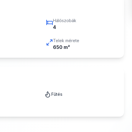
Hálószobák
4
Telek mérete
650
m²
Fűtés