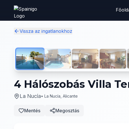
Skip to main content
Főold
Vissza az ingatlanokhoz
4 Hálószobás Villa Te
La Nucía
•
La Nucía, Alicante
Mentés
Megosztás