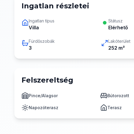
Ingatlan részletei
Ingatlan típus
Státusz
Villa
Elérhető
Fürdőszobák
Lakóterület
3
252
m²
Felszereltség
Pince/Alagsor
Bútorozott
Napozóterasz
Terasz