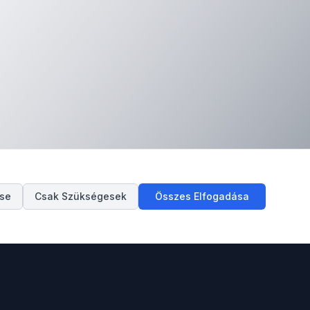
ése
Csak Szükségesek
Összes Elfogadása