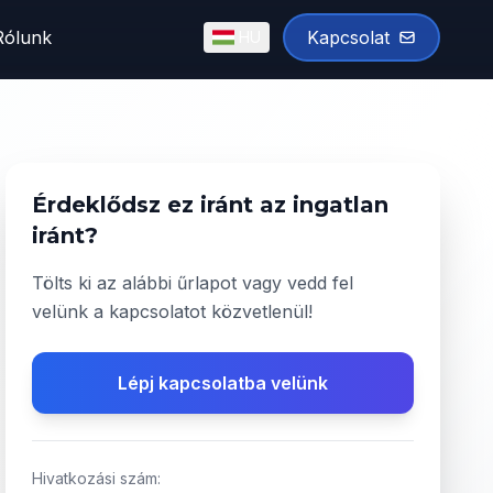
Rólunk
Kapcsolat
HU
English
Magyar
✓
Érdeklődsz ez iránt az ingatlan
iránt?
Tölts ki az alábbi űrlapot vagy vedd fel
velünk a kapcsolatot közvetlenül!
Lépj kapcsolatba velünk
Hivatkozási szám: