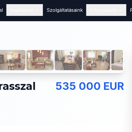
al
Ingatlanok
Szolgáltatásaink
Információk
Vásárlás
Találd meg álomotthonod
Spanyolországban
1
/
43
Eladás
Hirdesd ingatlanodat nálunk
Bérlés
Foglald le következő nyaralásodat
rasszal
535 000 EUR