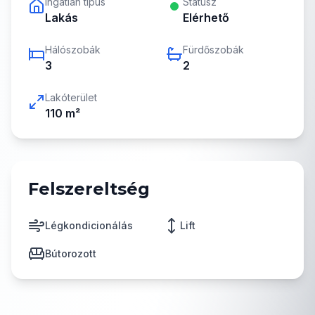
Ingatlan típus
Státusz
Lakás
Elérhető
Hálószobák
Fürdőszobák
3
2
Lakóterület
110
m²
Felszereltség
Légkondicionálás
Lift
Bútorozott