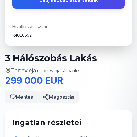
Lépj kapcsolatba velünk
Hivatkozási szám:
R4810552
3 Hálószobás Lakás
Torrevieja
•
Torrevieja, Alicante
299 000 EUR
Mentés
Megosztás
Ingatlan részletei