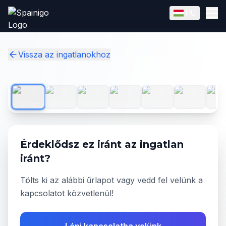
Skip to main content
HU
English
Magyar
✓
Vissza az ingatlanokhoz
1
/
31
Érdeklődsz ez iránt az ingatlan
iránt?
Tölts ki az alábbi űrlapot vagy vedd fel velünk a
kapcsolatot közvetlenül!