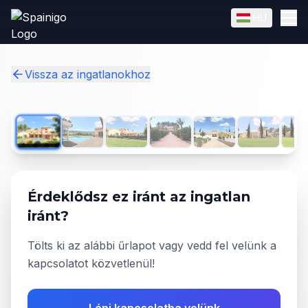
Skip to main content
HU
English
Magyar
✓
Vissza az ingatlanokhoz
1
/
19
Érdeklődsz ez iránt az ingatlan
iránt?
Tölts ki az alábbi űrlapot vagy vedd fel velünk a
kapcsolatot közvetlenül!