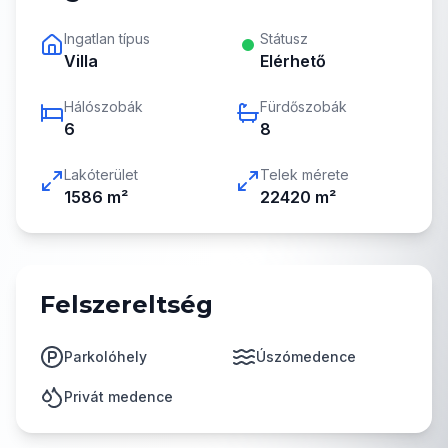
Ingatlan típus
Státusz
Villa
Elérhető
Hálószobák
Fürdőszobák
6
8
Lakóterület
Telek mérete
1586
m²
22420
m²
Felszereltség
Parkolóhely
Úszómedence
Privát medence