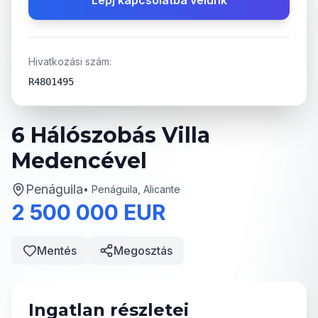
Lépj kapcsolatba velünk
Hivatkozási szám:
R4801495
6 Hálószobás Villa
Medencével
Penáguila
•
Penáguila, Alicante
2 500 000 EUR
Mentés
Megosztás
Ingatlan részletei