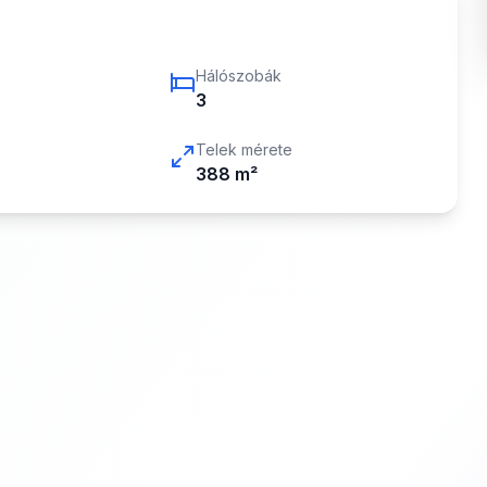
Hálószobák
3
Telek mérete
388
m²