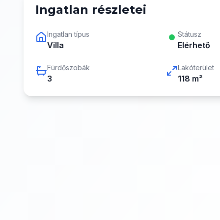
Ingatlan részletei
Ingatlan típus
Státusz
Villa
Elérhető
Fürdőszobák
Lakóterület
3
118
m²