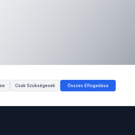
ése
Csak Szükségesek
Összes Elfogadása