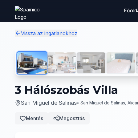
Skip to main content
Főold
Vissza az ingatlanokhoz
3 Hálószobás Villa
San Miguel de Salinas
•
San Miguel de Salinas, Alica
Mentés
Megosztás