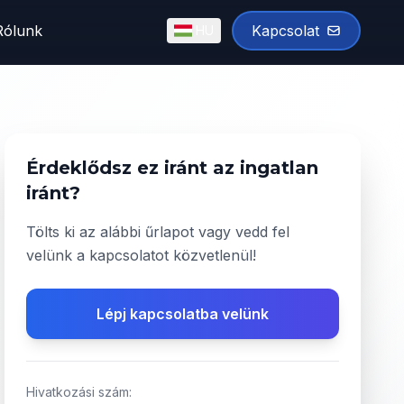
Rólunk
Kapcsolat
HU
English
Magyar
✓
Érdeklődsz ez iránt az ingatlan
iránt?
Tölts ki az alábbi űrlapot vagy vedd fel
velünk a kapcsolatot közvetlenül!
Lépj kapcsolatba velünk
Hivatkozási szám: