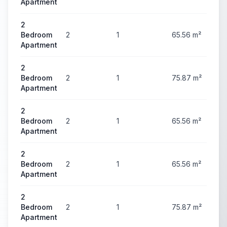
Apartment
2
Bedroom
2
1
65.56
m²
3
Apartment
2
Bedroom
2
1
75.87
m²
3
Apartment
2
Bedroom
2
1
65.56
m²
3
Apartment
2
Bedroom
2
1
65.56
m²
3
Apartment
2
Bedroom
2
1
75.87
m²
3
Apartment