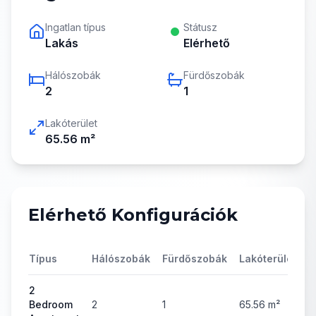
Ingatlan típus
Státusz
Lakás
Elérhető
Hálószobák
Fürdőszobák
2
1
Lakóterület
65.56
m²
Elérhető Konfigurációk
Típus
Hálószobák
Fürdőszobák
Lakóterület
Á
2
Bedroom
2
1
65.56
m²
3