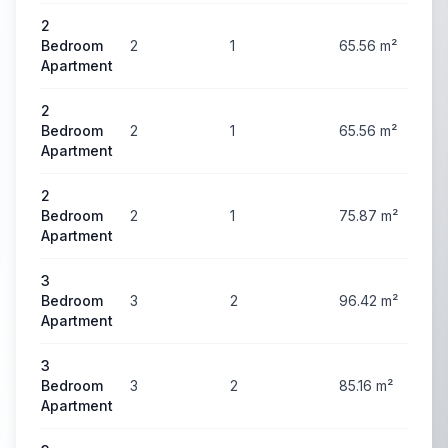
2
Bedroom
2
1
65.56
m²
3
Apartment
2
Bedroom
2
1
65.56
m²
3
Apartment
2
Bedroom
2
1
75.87
m²
3
Apartment
3
Bedroom
3
2
96.42
m²
5
Apartment
3
Bedroom
3
2
85.16
m²
5
Apartment