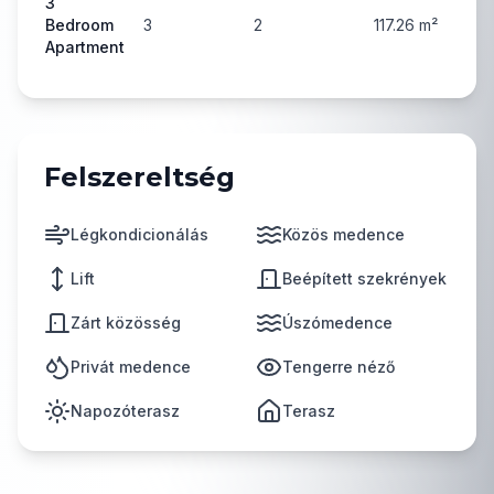
3
Bedroom
3
2
117.26
m²
5
Apartment
Felszereltség
Légkondicionálás
Közös medence
Lift
Beépített szekrények
Zárt közösség
Úszómedence
Privát medence
Tengerre néző
Napozóterasz
Terasz