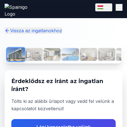
Skip to main content
HU
English
Magyar
✓
Vissza az ingatlanokhoz
1
/
20
Érdeklődsz ez iránt az ingatlan
iránt?
Tölts ki az alábbi űrlapot vagy vedd fel velünk a
kapcsolatot közvetlenül!