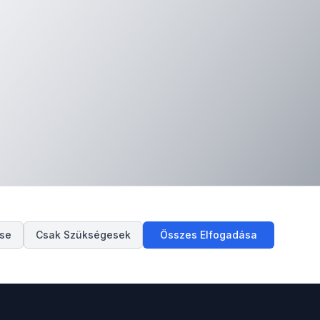
ése
Csak Szükségesek
Összes Elfogadása