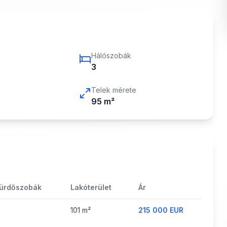
Hálószobák
3
Telek mérete
95
m²
ürdőszobák
Lakóterület
Ár
101
m²
215 000 EUR