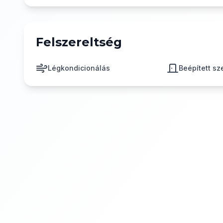
Felszereltség
Légkondicionálás
Beépített s