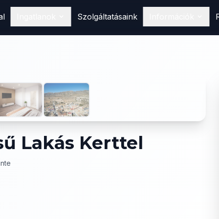
al
Ingatlanok
Szolgáltatásaink
Információk
Vásárlás
Találd meg álomotthonod
Spanyolországban
1
/
6
Eladás
Hirdesd ingatlanodat nálunk
Bérlés
Foglald le következő nyaralásodat
sű Lakás Kerttel
ante