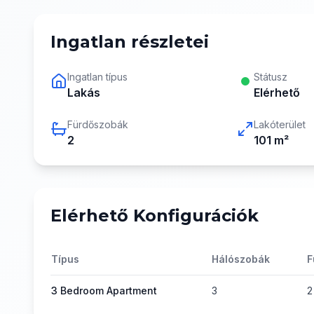
Ingatlan részletei
Ingatlan típus
Státusz
Lakás
Elérhető
Fürdőszobák
Lakóterület
2
101
m²
Elérhető Konfigurációk
Típus
Hálószobák
F
3 Bedroom Apartment
3
2