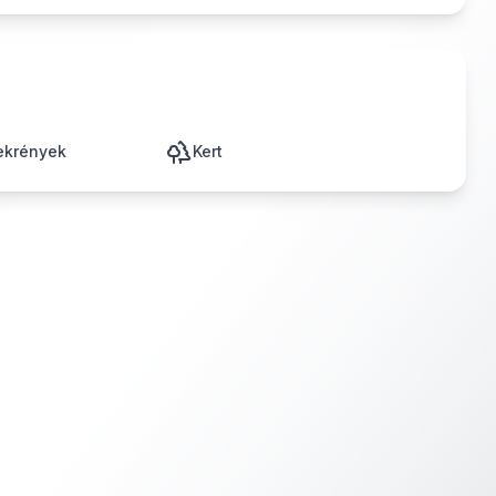
zekrények
Kert