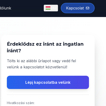
Rólunk
Kapcsolat
HU
English
Magyar
✓
Érdeklődsz ez iránt az ingatlan
iránt?
Tölts ki az alábbi űrlapot vagy vedd fel
velünk a kapcsolatot közvetlenül!
Lépj kapcsolatba velünk
Hivatkozási szám: