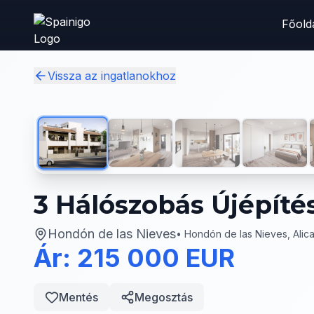
Skip to main content
Főold
Vissza az ingatlanokhoz
3 Hálószobás Újépíté
Hondón de las Nieves
•
Hondón de las Nieves, Alic
Ár: 215 000 EUR
Mentés
Megosztás