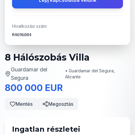
Lépj kapcsolatba velünk
Hivatkozási szám:
R4696084
8 Hálószobás Villa
Guardamar del
•
Guardamar del Segura,
Alicante
Segura
800 000 EUR
Mentés
Megosztás
Ingatlan részletei