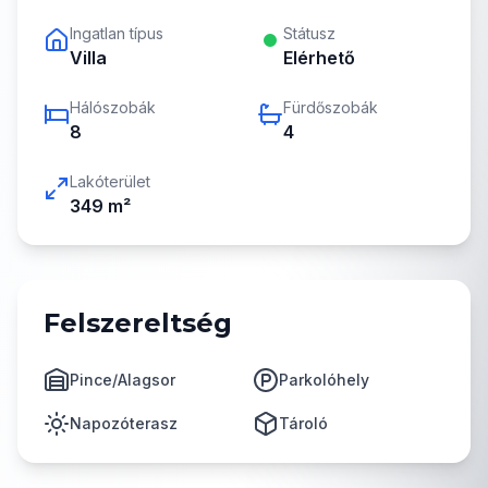
Ingatlan típus
Státusz
Villa
Elérhető
Hálószobák
Fürdőszobák
8
4
Lakóterület
349
m²
Felszereltség
Pince/Alagsor
Parkolóhely
Napozóterasz
Tároló