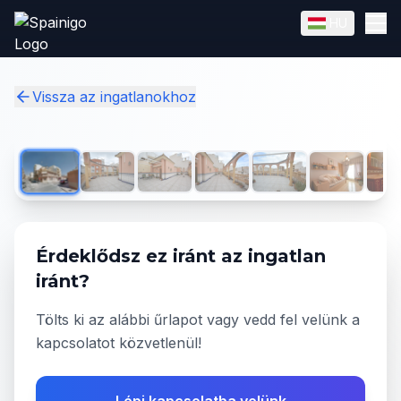
Skip to main content
HU
English
Magyar
✓
Vissza az ingatlanokhoz
1
/
25
Érdeklődsz ez iránt az ingatlan
iránt?
Tölts ki az alábbi űrlapot vagy vedd fel velünk a
kapcsolatot közvetlenül!