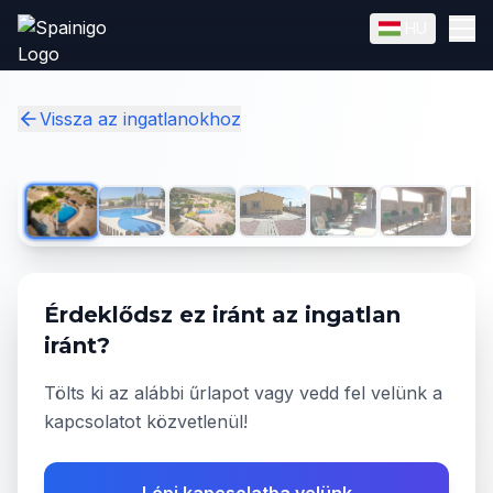
Skip to main content
HU
English
Magyar
✓
Vissza az ingatlanokhoz
1
/
20
Érdeklődsz ez iránt az ingatlan
iránt?
Tölts ki az alábbi űrlapot vagy vedd fel velünk a
kapcsolatot közvetlenül!