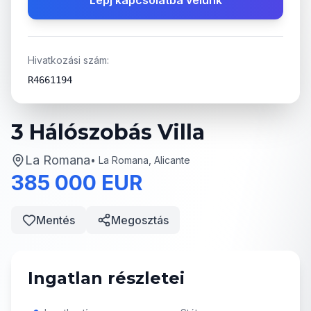
Lépj kapcsolatba velünk
Hivatkozási szám:
R4661194
3 Hálószobás Villa
La Romana
•
La Romana, Alicante
385 000 EUR
Mentés
Megosztás
Ingatlan részletei