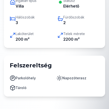
Ingatlan típus
Státusz
Villa
Elérhető
Hálószobák
Fürdőszobák
3
2
Lakóterület
Telek mérete
200
m²
2200
m²
Felszereltség
Parkolóhely
Napozóterasz
Tároló