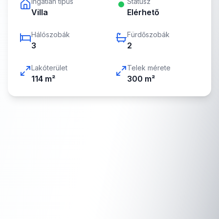
Ingatlan típus
Státusz
Villa
Elérhető
Hálószobák
Fürdőszobák
3
2
Lakóterület
Telek mérete
114
m²
300
m²