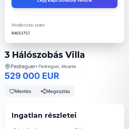
Lépj kapcsolatba velünk
Hivatkozási szám:
R4653757
3 Hálószobás Villa
Pedreguer
•
Pedreguer, Alicante
529 000 EUR
Mentés
Megosztás
Ingatlan részletei