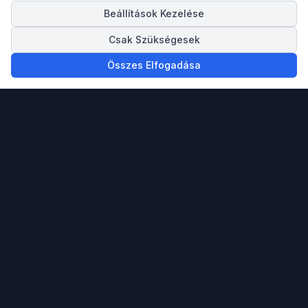
Beállítások Kezelése
Csak Szükségesek
Összes Elfogadása
Megbízható partnered ingatlan vásárlásban,
eladásban és a spanyol Mediterrán tengerpartra
költözésben.
info@spainigo.com