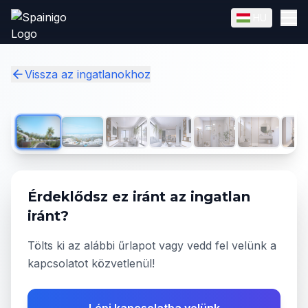
Skip to main content
HU
English
Magyar
✓
Vissza az ingatlanokhoz
1
/
10
Érdeklődsz ez iránt az ingatlan
iránt?
Tölts ki az alábbi űrlapot vagy vedd fel velünk a
kapcsolatot közvetlenül!