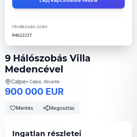
Lépj kapcsolatba velünk
Hivatkozási szám:
R4622227
9 Hálószobás Villa
Medencével
Calpe
•
Calpe, Alicante
900 000 EUR
Mentés
Megosztás
Ingatlan részletei