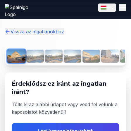
Skip to main content
HU
English
Magyar
✓
Vissza az ingatlanokhoz
1
/
50
Érdeklődsz ez iránt az ingatlan
iránt?
Tölts ki az alábbi űrlapot vagy vedd fel velünk a
kapcsolatot közvetlenül!