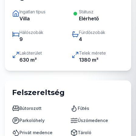
Ingatlan típus
Státusz
Villa
Elérhető
Hálószobák
Fürdőszobák
9
4
Lakóterület
Telek mérete
630
m²
1380
m²
Felszereltség
Bútorozott
Fűtés
Parkolóhely
Úszómedence
Privát medence
Tároló