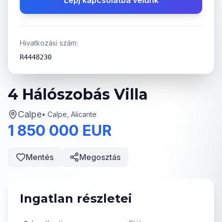
Lépj kapcsolatba velünk
Hivatkozási szám:
R4448230
4 Hálószobás Villa
Calpe
•
Calpe, Alicante
1 850 000 EUR
Mentés
Megosztás
Ingatlan részletei