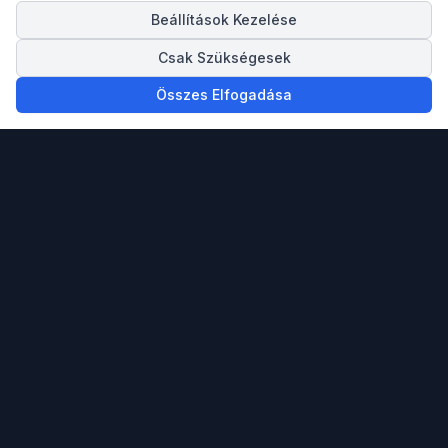
Beállítások Kezelése
Csak Szükségesek
Összes Elfogadása
Megbízható partnered ingatlan vásárlásban,
eladásban és a spanyol Mediterrán tengerpartra
költözésben.
info@spainigo.com