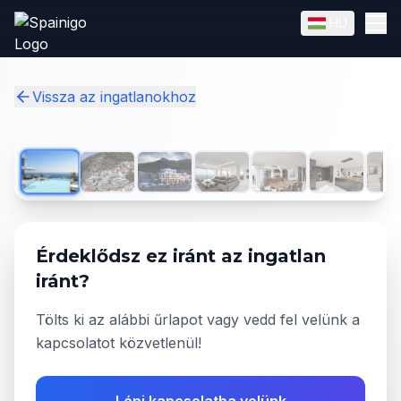
Skip to main content
HU
English
Magyar
✓
Vissza az ingatlanokhoz
1
/
19
Érdeklődsz ez iránt az ingatlan
iránt?
Tölts ki az alábbi űrlapot vagy vedd fel velünk a
kapcsolatot közvetlenül!