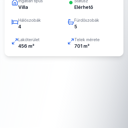
Ingatlan típus
Státusz
Villa
Elérhető
Hálószobák
Fürdőszobák
4
5
Lakóterület
Telek mérete
456
m²
701
m²