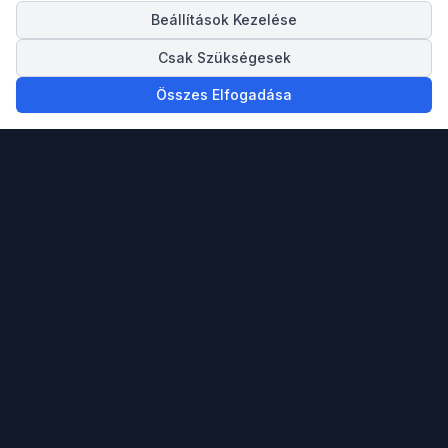
Beállítások Kezelése
Csak Szükségesek
Összes Elfogadása
Megbízható partnered ingatlan vásárlásban,
eladásban és a spanyol Mediterrán tengerpartra
költözésben.
info@spainigo.com