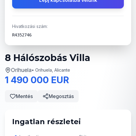
Lépj kapcsolatba velünk
Hivatkozási szám:
R4352746
8 Hálószobás Villa
Orihuela
•
Orihuela, Alicante
1 490 000 EUR
Mentés
Megosztás
Ingatlan részletei