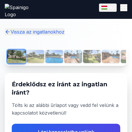
Skip to main content
HU
English
Magyar
✓
Vissza az ingatlanokhoz
1
/
50
Érdeklődsz ez iránt az ingatlan
iránt?
Tölts ki az alábbi űrlapot vagy vedd fel velünk a
kapcsolatot közvetlenül!