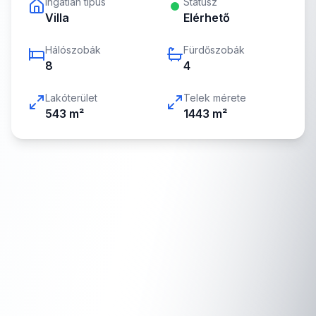
Ingatlan típus
Státusz
Villa
Elérhető
Hálószobák
Fürdőszobák
8
4
Lakóterület
Telek mérete
543
m²
1443
m²