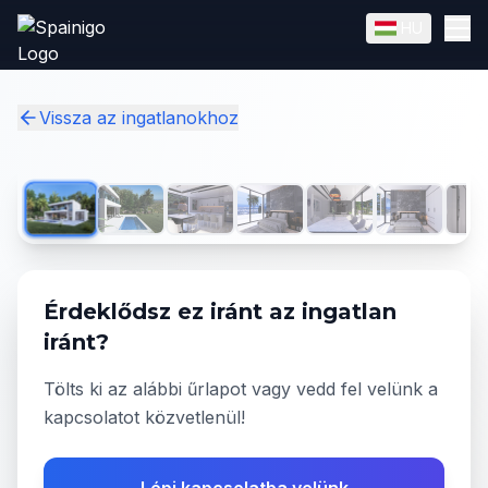
Skip to main content
HU
English
Magyar
✓
Vissza az ingatlanokhoz
1
/
10
Érdeklődsz ez iránt az ingatlan
iránt?
Tölts ki az alábbi űrlapot vagy vedd fel velünk a
kapcsolatot közvetlenül!