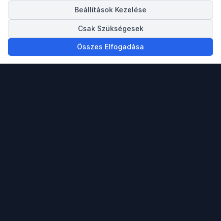
Beállítások Kezelése
Csak Szükségesek
Összes Elfogadása
Megbízható partnered ingatlan vásárlásban,
eladásban és a spanyol Mediterrán tengerpartra
költözésben.
info@spainigo.com