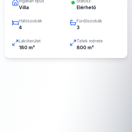
Ingatlan típus
Státusz
Villa
Elérhető
Hálószobák
Fürdőszobák
4
3
Lakóterület
Telek mérete
180
m²
800
m²