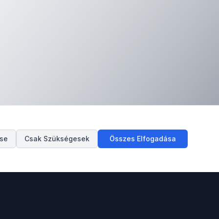
ése
Csak Szükségesek
Összes Elfogadása