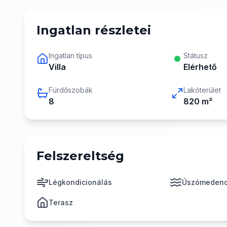
Ingatlan részletei
Ingatlan típus
Státusz
Villa
Elérhető
Fürdőszobák
Lakóterület
8
820
m²
Felszereltség
Légkondicionálás
Úszómeden
Terasz