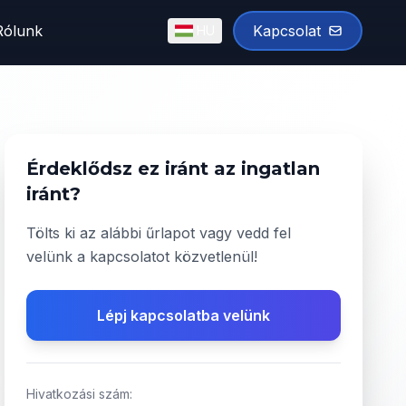
Rólunk
Kapcsolat
HU
English
Magyar
✓
Érdeklődsz ez iránt az ingatlan
iránt?
Tölts ki az alábbi űrlapot vagy vedd fel
velünk a kapcsolatot közvetlenül!
Lépj kapcsolatba velünk
Hivatkozási szám: