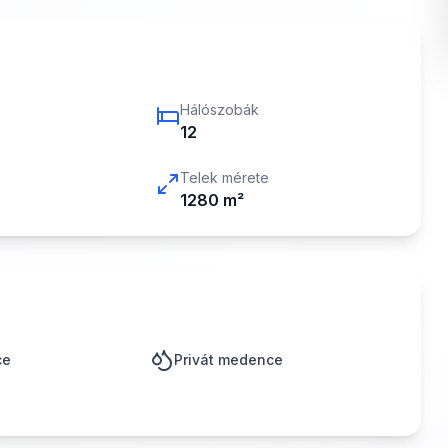
Hálószobák
12
Telek mérete
1280
m²
ce
Privát medence