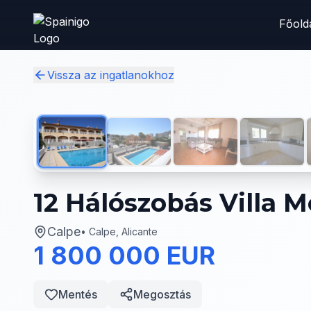
Skip to main content
Főold
Vissza az ingatlanokhoz
12 Hálószobás Villa 
Calpe
•
Calpe, Alicante
1 800 000 EUR
Mentés
Megosztás