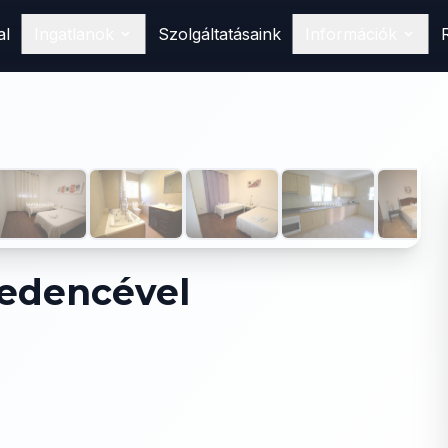
al
Ingatlanok
Szolgáltatásaink
Információk
Vásárlás
Találd meg álomotthonod
Spanyolországban
1
/
22
Eladás
Hirdesd ingatlanodat nálunk
Bérlés
Foglald le következő nyaralásodat
Medencével