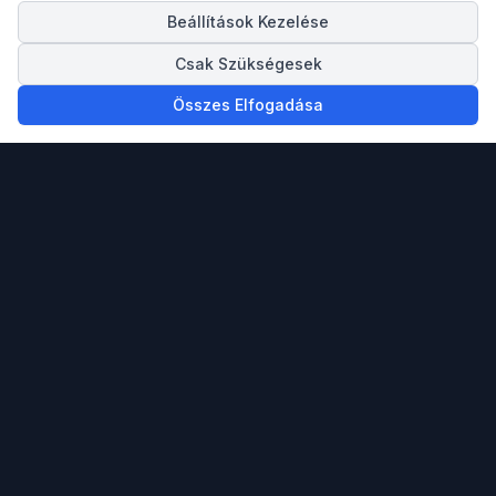
Beállítások Kezelése
Csak Szükségesek
Összes Elfogadása
Megbízható partnered ingatlan vásárlásban,
eladásban és a spanyol Mediterrán tengerpartra
költözésben.
info@spainigo.com