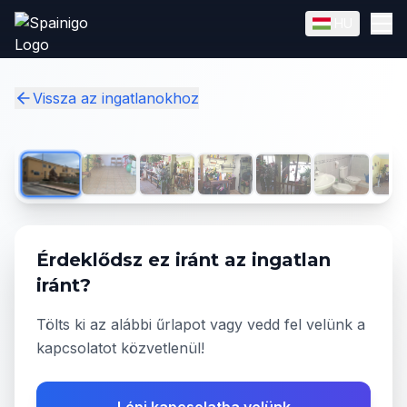
Skip to main content
HU
English
Magyar
✓
Vissza az ingatlanokhoz
1
/
14
Érdeklődsz ez iránt az ingatlan
iránt?
Tölts ki az alábbi űrlapot vagy vedd fel velünk a
kapcsolatot közvetlenül!