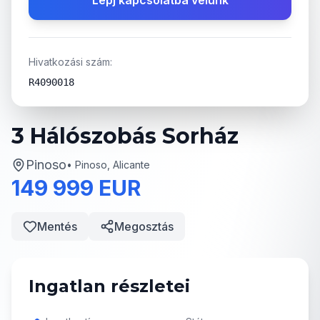
Lépj kapcsolatba velünk
Hivatkozási szám:
R4090018
3 Hálószobás Sorház
Pinoso
•
Pinoso, Alicante
149 999 EUR
Mentés
Megosztás
Ingatlan részletei