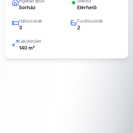
Ingatlan típus
Státusz
Sorház
Elérhető
Hálószobák
Fürdőszobák
3
2
Lakóterület
140
m²