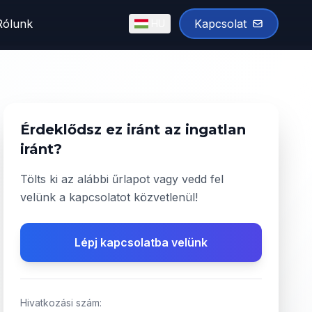
Rólunk
Kapcsolat
HU
English
Magyar
✓
Érdeklődsz ez iránt az ingatlan
iránt?
Tölts ki az alábbi űrlapot vagy vedd fel
velünk a kapcsolatot közvetlenül!
Lépj kapcsolatba velünk
Hivatkozási szám: