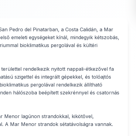
 San Pedro del Pinatarban, a Costa Calidán, a Mar
 első emeleti egységeket kínál, mindegyik kétszobás,
áriummal bioklimatikus pergolával és kültéri
területtel rendelkezik nyitott nappali-étkezővel fa
tású szigettel és integrált gépekkel, és tolóajtós
bioklimatikus pergolával rendelkezik állítható
 Minden hálószoba beépített szekrénnyel és csatornás
ar Menor lagúnon strandokkal, kikötővel,
al. A Mar Menor strandok sétatávolságra vannak.