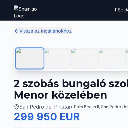
Skip to main content
Főold
Vissza az ingatlanokhoz
2 szobás bungaló sz
Menor közelében
San Pedro del Pinatar
•
Palm Beach II, San Pedro del
299 950 EUR