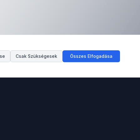
ése
Csak Szükségesek
Összes Elfogadása