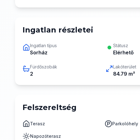
Ingatlan részletei
Ingatlan típus
Státusz
Sorház
Elérhető
Fürdőszobák
Lakóterület
2
84.79
m²
Felszereltség
Terasz
Parkolóhely
Napozóterasz