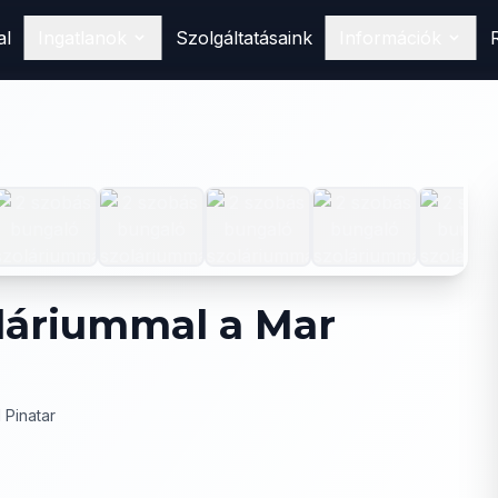
al
Ingatlanok
Szolgáltatásaink
Információk
Vásárlás
Találd meg álomotthonod
Spanyolországban
1
/
10
Eladás
Hirdesd ingatlanodat nálunk
Bérlés
Foglald le következő nyaralásodat
oláriummal a Mar
 Pinatar