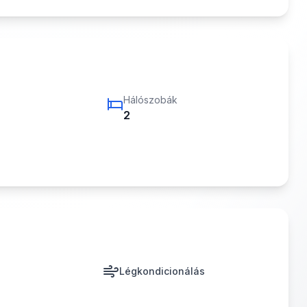
Hálószobák
2
Légkondicionálás