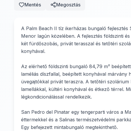
Mentés
Megosztás
A Palm Beach II tíz ikerházas bungaló fejlesztés
Menor lagún közelében. A fejlesztés földszinti és
két fürdőszobás, privát terasszal és tetőtéri szol
konyhával.
Az elérhető földszinti bungaló 84,79 m² beépített 
laméliás díszfallal, beépített konyhával márvány ha
üvegajtókkal privát teraszra. A tetőtéri szolárium 
lamellákkal, kültéri konyhával és étkező térrel.
légkondicionálással rendelkezik.
San Pedro del Pinatar egy tengerparti város a M
éttermekkel és a Salinas természetvédelmi parkk
Egy befejezett mintabungaló megtekinthető.